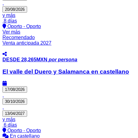
,
20/08/2026
y más
8 días
Oporto - Oporto
Ver más
Recomendado
Venta anticipada 2027
DESDE
28,265MXN
por persona
El valle del Duero y Salamanca en castellano
17/08/2026
,
30/10/2026
,
13/04/2027
y más
6 días
Oporto - Oporto
En castellano