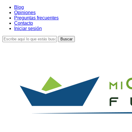
Skip
Blog
to
Opiniones
main
Preguntas frecuentes
content
Contacto
Iniciar sesión
Buscar
Cerrar