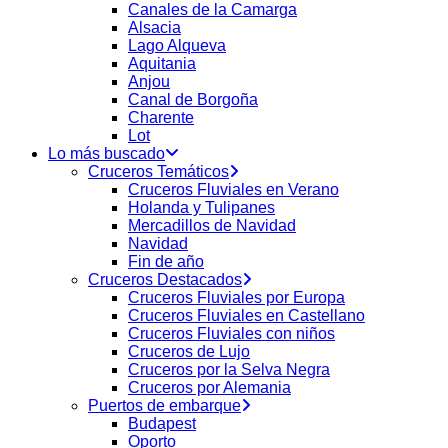
Canales de la Camarga
Alsacia
Lago Alqueva
Aquitania
Anjou
Canal de Borgoña
Charente
Lot
Lo más buscado
Cruceros Temáticos
Cruceros Fluviales en Verano
Holanda y Tulipanes
Mercadillos de Navidad
Navidad
Fin de año
Cruceros Destacados
Cruceros Fluviales por Europa
Cruceros Fluviales en Castellano
Cruceros Fluviales con niños
Cruceros de Lujo
Cruceros por la Selva Negra
Cruceros por Alemania
Puertos de embarque
Budapest
Oporto