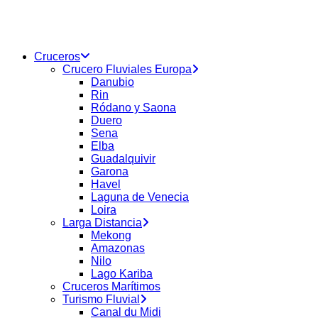
buscar
Menu
Cruceros
Crucero Fluviales Europa
Danubio
Rin
Ródano y Saona
Duero
Sena
Elba
Guadalquivir
Garona
Havel
Laguna de Venecia
Loira
Larga Distancia
Mekong
Amazonas
Nilo
Lago Kariba
Cruceros Marítimos
Turismo Fluvial
Canal du Midi