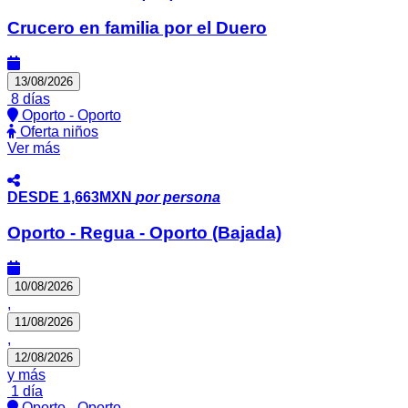
Crucero en familia por el Duero
13/08/2026
8 días
Oporto - Oporto
Oferta niños
Ver más
DESDE
1,663MXN
por persona
Oporto - Regua - Oporto (Bajada)
10/08/2026
,
11/08/2026
,
12/08/2026
y más
1 día
Oporto - Oporto