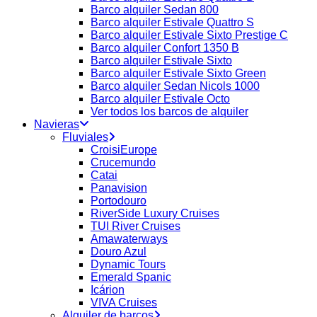
Barco alquiler Sedan 800
Barco alquiler Estivale Quattro S
Barco alquiler Estivale Sixto Prestige C
Barco alquiler Confort 1350 B
Barco alquiler Estivale Sixto
Barco alquiler Estivale Sixto Green
Barco alquiler Sedan Nicols 1000
Barco alquiler Estivale Octo
Ver todos los barcos de alquiler
Navieras
Fluviales
CroisiEurope
Crucemundo
Catai
Panavision
Portodouro
RiverSide Luxury Cruises
TUI River Cruises
Amawaterways
Douro Azul
Dynamic Tours
Emerald Spanic
Icárion
VIVA Cruises
Alquiler de barcos