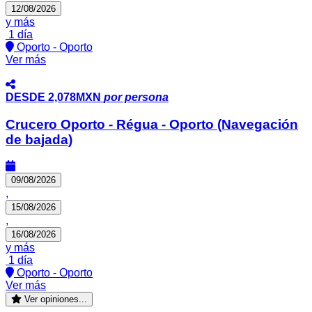
12/08/2026
y más
1 día
Oporto - Oporto
Ver más
DESDE
2,078MXN
por persona
Crucero Oporto - Régua - Oporto (Navegación
de bajada)
09/08/2026
,
15/08/2026
,
16/08/2026
y más
1 día
Oporto - Oporto
Ver más
Ver opiniones...