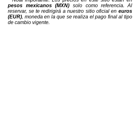
pesos mexicanos (MXN)
solo como referencia. Al
reservar, se te redirigirá a nuestro sitio oficial en
euros
(EUR)
, moneda en la que se realiza el pago final al tipo
de cambio vigente.
Expertos en cruceros, barcos de alquiler y turismo
fluvial
Sobre nosotros
Quiénes somos
Preguntas frecuentes