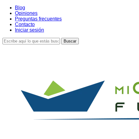
Skip
Blog
to
Opiniones
main
Preguntas frecuentes
content
Contacto
Iniciar sesión
Buscar
Cerrar