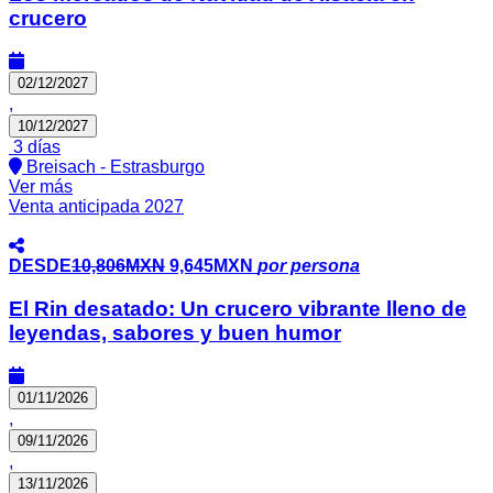
crucero
02/12/2027
,
10/12/2027
3 días
Breisach - Estrasburgo
Ver más
Venta anticipada 2027
DESDE
10,806MXN
9,645MXN
por persona
El Rin desatado: Un crucero vibrante lleno de
leyendas, sabores y buen humor
01/11/2026
,
09/11/2026
,
13/11/2026