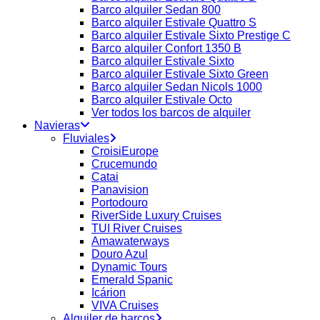
Barco alquiler Sedan 800
Barco alquiler Estivale Quattro S
Barco alquiler Estivale Sixto Prestige C
Barco alquiler Confort 1350 B
Barco alquiler Estivale Sixto
Barco alquiler Estivale Sixto Green
Barco alquiler Sedan Nicols 1000
Barco alquiler Estivale Octo
Ver todos los barcos de alquiler
Navieras
Fluviales
CroisiEurope
Crucemundo
Catai
Panavision
Portodouro
RiverSide Luxury Cruises
TUI River Cruises
Amawaterways
Douro Azul
Dynamic Tours
Emerald Spanic
Icárion
VIVA Cruises
Alquiler de barcos