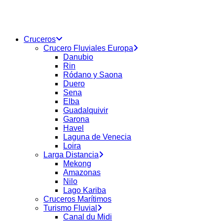
buscar
Menu
Cruceros
Crucero Fluviales Europa
Danubio
Rin
Ródano y Saona
Duero
Sena
Elba
Guadalquivir
Garona
Havel
Laguna de Venecia
Loira
Larga Distancia
Mekong
Amazonas
Nilo
Lago Kariba
Cruceros Marítimos
Turismo Fluvial
Canal du Midi