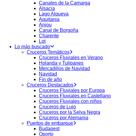
Canales de la Camarga
Alsacia
Lago Alqueva
Aquitania
Anjou
Canal de Borgoña
Charente
Lot
Lo más buscado
Cruceros Temáticos
Cruceros Fluviales en Verano
Holanda y Tulipanes
Mercadillos de Navidad
Navidad
Fin de año
Cruceros Destacados
Cruceros Fluviales por Europa
Cruceros Fluviales en Castellano
Cruceros Fluviales con niños
Cruceros de Lujo
Cruceros por la Selva Negra
Cruceros por Alemania
Puertos de embarque
Budapest
Oporto