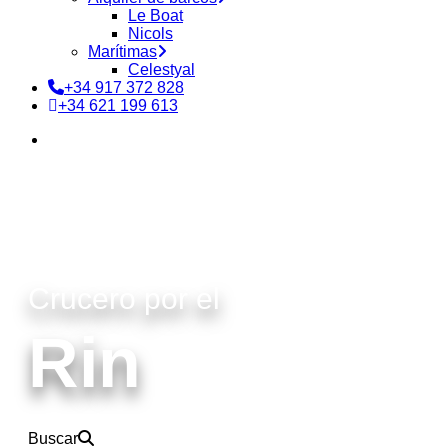
Le Boat
Nicols
Marítimas
Celestyal
+34 917 372 828
+34 621 199 613
buscar
Crucero por el
Rin
Buscar