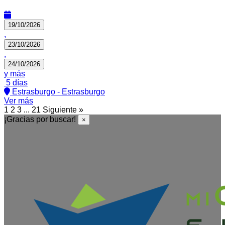
19/10/2026
,
23/10/2026
,
24/10/2026
y más
5 días
Estrasburgo - Estrasburgo
Ver más
1
2
3
...
21
Siguiente »
¡Gracias por buscar!
×