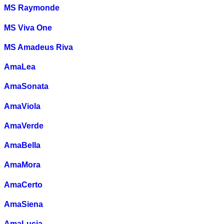
MS Raymonde
MS Viva One
MS Amadeus Riva
AmaLea
AmaSonata
AmaViola
AmaVerde
AmaBella
AmaMora
AmaCerto
AmaSiena
AmaLucia