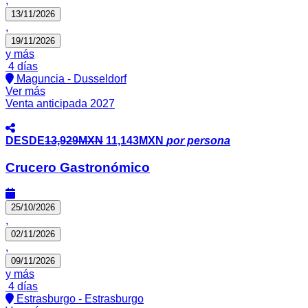
,
13/11/2026
,
19/11/2026
y más
4 días
Maguncia - Dusseldorf
Ver más
Venta anticipada 2027
DESDE
13,929MXN
11,143MXN
por persona
Crucero Gastronómico
25/10/2026
,
02/11/2026
,
09/11/2026
y más
4 días
Estrasburgo - Estrasburgo