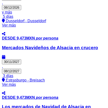
,
08/12/2026
y más
5 días
Dusseldorf - Dusseldorf
Ver más
DESDE
9,473MXN
por persona
Mercados Navideños de Alsacia en crucero
30/11/2027
,
08/12/2027
3 días
Estrasburgo - Breisach
Ver más
DESDE
9,473MXN
por persona
Los mercados de Navidad de Alsacia en