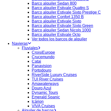
Barco alquiler Sedan 800
Barco alquiler Estivale Quattro S
Barco alquiler Estivale Sixto Prestige C
Barco alquiler Confort 1350 B
Barco alquiler Estivale Sixto
Barco alquiler Estivale Sixto Green
Barco alquiler Sedan Nicols 1000
Barco alquiler Estivale Octo
Ver todos los barcos de alquiler
Navieras
Fluviales
CroisiEurope
Crucemundo
Catai
Panavision
Portodouro
RiverSide Luxury Cruises
TUI River Cruises
Amawaterways
Douro Azul
Dynamic Tours
Emerald Spanic
Icárion
VIVA Cruises
Alquiler de barcos