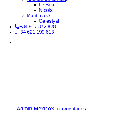
Le Boat
Nicols
Marítimas
Celestyal
+34 917 372 828
+34 621 199 613
buscar
Destinos
Conoce cómo es la Navidad
en Estrasburgo desde un
crucero por el Rin
Por
Admin Mexico
Sin comentarios
7 minutos de lectura