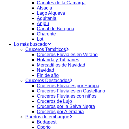
Canales de la Camarga
Alsacia
Lago Alqueva
Aquitania
Anjou
Canal de Borgoña
Charente
Lot
Lo más buscado
Cruceros Temáticos
Cruceros Fluviales en Verano
Holanda y Tulipanes
Mercadillos de Navidad
Navidad
Fin de año
Cruceros Destacados
Cruceros Fluviales por Europa
Cruceros Fluviales en Castellano
Cruceros Fluviales con niños
Cruceros de Lujo
Cruceros por la Selva Negra
Cruceros por Alemania
Puertos de embarque
Budapest
Oporto