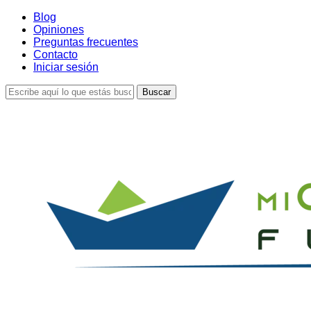
Skip
Blog
to
Opiniones
main
Preguntas frecuentes
content
Contacto
Iniciar sesión
Buscar
Cerrar