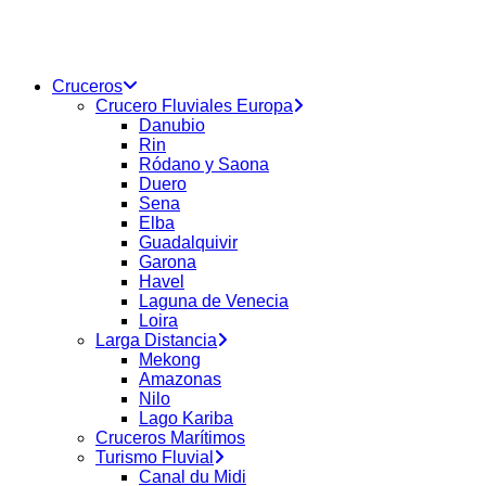
buscar
Menu
Cruceros
Crucero Fluviales Europa
Danubio
Rin
Ródano y Saona
Duero
Sena
Elba
Guadalquivir
Garona
Havel
Laguna de Venecia
Loira
Larga Distancia
Mekong
Amazonas
Nilo
Lago Kariba
Cruceros Marítimos
Turismo Fluvial
Canal du Midi