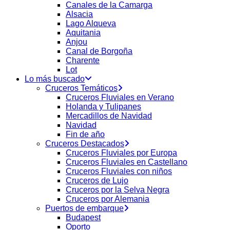
Canales de la Camarga
Alsacia
Lago Alqueva
Aquitania
Anjou
Canal de Borgoña
Charente
Lot
Lo más buscado
Cruceros Temáticos
Cruceros Fluviales en Verano
Holanda y Tulipanes
Mercadillos de Navidad
Navidad
Fin de año
Cruceros Destacados
Cruceros Fluviales por Europa
Cruceros Fluviales en Castellano
Cruceros Fluviales con niños
Cruceros de Lujo
Cruceros por la Selva Negra
Cruceros por Alemania
Puertos de embarque
Budapest
Oporto