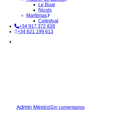
Le Boat
Nicols
Marítimas
Celestyal
+34 917 372 828
+34 621 199 613
buscar
Destinos
Temporadas
¿Cuál es la mejor época
para ir al Amazonas desde
un crucero fluvial?
Por
Admin Mexico
Sin comentarios
6 minutos de lectura