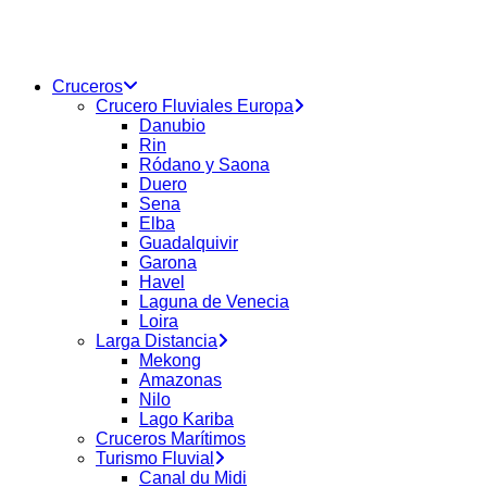
buscar
Menu
Cruceros
Crucero Fluviales Europa
Danubio
Rin
Ródano y Saona
Duero
Sena
Elba
Guadalquivir
Garona
Havel
Laguna de Venecia
Loira
Larga Distancia
Mekong
Amazonas
Nilo
Lago Kariba
Cruceros Marítimos
Turismo Fluvial
Canal du Midi