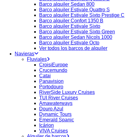
Barco alquiler Sedan 800
Barco alquiler Estivale Quattro S
Barco alquiler Estivale Sixto Prestige C
Barco alquiler Confort 1350 B
Barco alquiler Estivale Sixto
Barco alquiler Estivale Sixto Green
Barco alquiler Sedan Nicols 1000
Barco alquiler Estivale Octo
Ver todos los barcos de alquiler
Navieras
Fluviales
CroisiEurope
Crucemundo
Catai
Panavision
Portodouro
RiverSide Luxury Cruises
TUI River Cruises
Amawaterways
Douro Azul
Dynamic Tours
Emerald Spanic
Icárion
VIVA Cruises
Alquiler de barcos