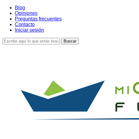
Skip
Blog
to
Opiniones
main
Preguntas frecuentes
content
Contacto
Iniciar sesión
Buscar
Cerrar